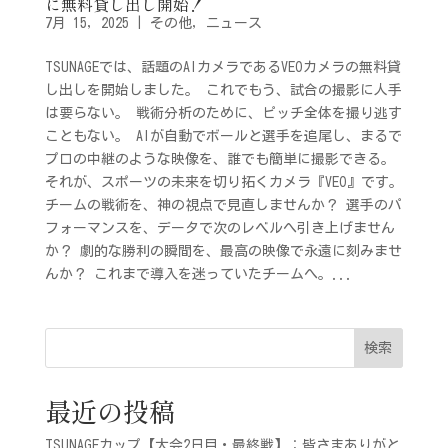
に無料貸し出し開始！
7月 15, 2025
|
その他
,
ニュース
TSUNAGEでは、話題のAIカメラであるVEOカメラの無料貸
し出しを開始しました。 これでもう、試合の撮影に人手
は要らない。 戦術分析のために、ピッチ全体を撮り逃す
こともない。 AIが自動でボールと選手を追尾し、まるで
プロの中継のような映像を、誰でも簡単に撮影できる。
それが、スポーツの未来を切り拓くカメラ『VEO』です。
チームの戦術を、神の視点で見直しませんか？ 選手のパ
フォーマンスを、データで次のレベルへ引き上げません
か？ 劇的な勝利の瞬間を、最高の映像で永遠に刻みませ
んか？ これまで導入を迷っていたチームへ。...
検索
最近の投稿
TSUNAGEカップ【大会2日目・最終戦】：皆さまありがと