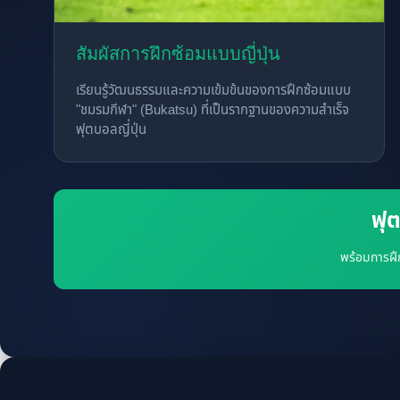
สัมผัสการฝึกซ้อมแบบญี่ปุ่น
เรียนรู้วัฒนธรรมและความเข้มข้นของการฝึกซ้อมแบบ
"ชมรมกีฬา" (Bukatsu) ที่เป็นรากฐานของความสำเร็จ
ฟุตบอลญี่ปุ่น
ฟุ
พร้อมการฝึก