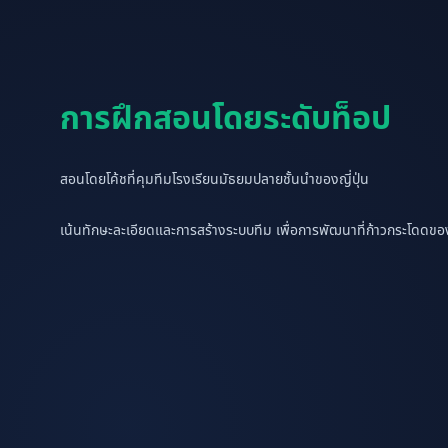
การฝึกสอนโดยระดับท็อป
สอนโดยโค้ชที่คุมทีมโรงเรียนมัธยมปลายชั้นนำของญี่ปุ่น
เน้นทักษะละเอียดและการสร้างระบบทีม เพื่อการพัฒนาที่ก้าวกระโดดข