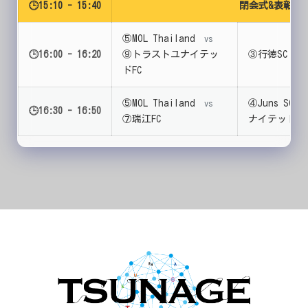
🕒15:10 - 15:40
閉会式&表彰式
⑤MOL Thailand
vs
🕒16:00 - 16:20
⑨トラストユナイテッ
③行徳SC
vs
ドFC
⑤MOL Thailand
④Juns SC
vs
v
🕒16:30 - 16:50
⑦瑞江FC
ナイテッドFC