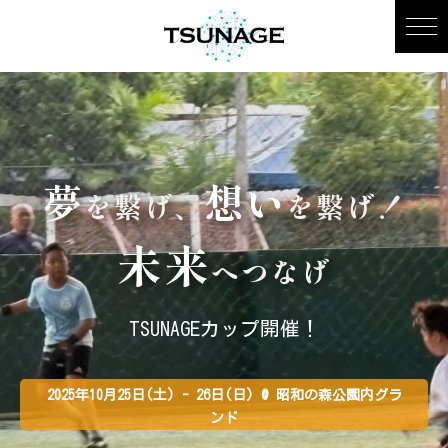
夢
想い
を繋げ、
を繋げ！
未来
へつなげ
TSUNAGEカップ開催！
2025年10月25日(土) - 26日(日) @ 昭和の森公園内グラ
ンド