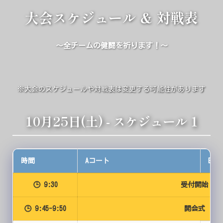
大会スケジュール & 対戦表
～全チームの健闘を祈ります！～
※大会のスケジュールや対戦表は変更する可能性があります
10月25日(土) - スケジュール 1
時間
Aコート
Bコ
🕒 9:30
受付開始
🕒 9:45-9:50
開会式