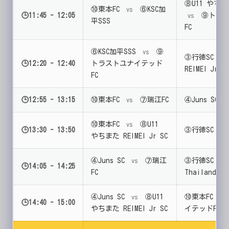
⑧U11 やちまた
⑩東本FC
⑥KSC加
vs
🕒11:45 - 12:05
⑨トラス
vs
平SSS
FC
⑥KSC加平SSS
⑨
vs
③行徳SC
vs
🕒12:20 - 12:40
トラストユナイテッド
REIMEI Jr SC
FC
🕒12:55 - 13:15
⑩東本FC
⑦瑞江FC
④Juns SC
vs
v
⑩東本FC
⑧U11
vs
🕒13:30 - 13:50
③行徳SC
vs
やちまた REIMEI Jr SC
④Juns SC
⑦瑞江
③行徳SC
vs
vs
🕒14:05 - 14:25
FC
Thailand
④Juns SC
⑧U11
⑩東本FC
vs
vs
🕒14:40 - 15:00
やちまた REIMEI Jr SC
イテッドFC