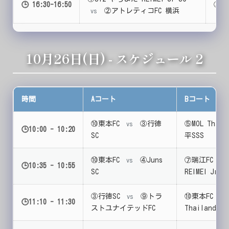
🕒 16:30-16:50
③行
②アトレティコFC 横浜
vs
10月26日(日) - スケジュール 2
時間
Aコート
Bコート
⑩東本FC
③行徳
⑤MOL Thail
vs
🕒10:00 - 10:20
SC
平SSS
⑩東本FC
④Juns
⑦瑞江FC
vs
vs
🕒10:35 - 10:55
SC
REIMEI Jr SC
③行徳SC
⑨トラ
⑩東本FC
vs
vs
🕒11:10 - 11:30
ストユナイテッドFC
Thailand